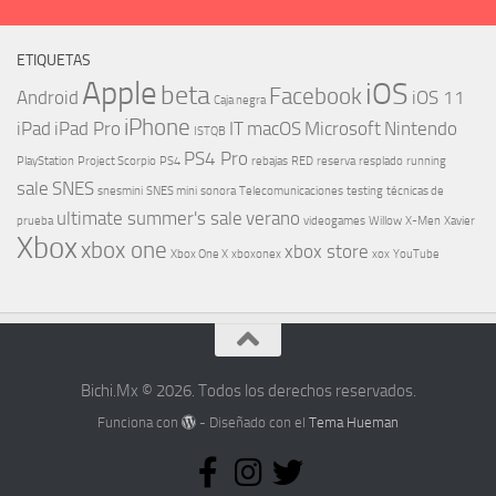
ETIQUETAS
Apple
iOS
beta
Facebook
Android
iOS 11
Caja negra
iPhone
iPad
iPad Pro
IT
macOS
Microsoft
Nintendo
ISTQB
PS4 Pro
PlayStation
Project Scorpio
PS4
rebajas
RED
reserva
resplado
running
sale
SNES
snesmini
SNES mini
sonora
Telecomunicaciones
testing
técnicas de
ultimate summer's sale
verano
prueba
videogames
Willow
X-Men
Xavier
Xbox
xbox one
xbox store
Xbox One X
xboxonex
xox
YouTube
Bichi.Mx © 2026. Todos los derechos reservados.
Funciona con
- Diseñado con el
Tema Hueman