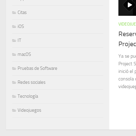
Citas
VIDEOJU
iOS
Reser
IT
Proje
macOS
Ya se pu
Project 
Pruebas de Software
inició el
consola 
Redes sociales
videoju
Tecnología
Videojuegos