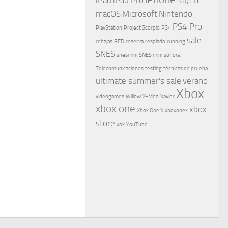
ISTQB
macOS
Microsoft
Nintendo
PS4 Pro
PlayStation
Project Scorpio
PS4
sale
rebajas
RED
reserva
resplado
running
SNES
snesmini
SNES mini
sonora
Telecomunicaciones
testing
técnicas de prueba
ultimate summer's sale
verano
Xbox
videogames
Willow
X-Men
Xavier
xbox one
xbox
Xbox One X
xboxonex
store
xox
YouTube