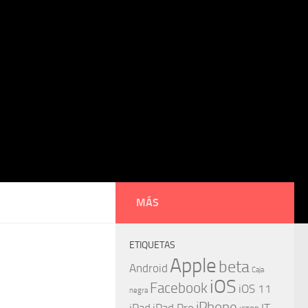
MÁS
ETIQUETAS
Apple
beta
Android
Caja
iOS
Facebook
iOS 11
negra
iPhone
iPad
iPad Pro
IT