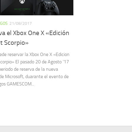
EGOS
21/08/2017
va el Xbox One X «Edición
ct Scorpio»
ede reservar la Xbox One X «Edicion
Scorpio» El pasado 20 de Agosto ’17
 periodo de reserva de la nueva
de Microsoft, duarante el evento de
egos GAMESCOM...