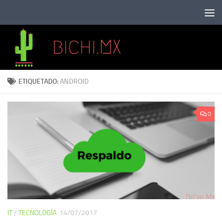
Saltar al contenido
ETIQUETADO:
ANDROID
0
IT
/
TECNOLOGÍA
14/07/2017