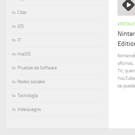
Citas
VIDEOJU
iOS
Ninte
IT
Editio
macOS
Nintendo
oficinas
Pruebas de Software
TV, quie
YouTube 
Redes sociales
se puede 
Tecnología
Videojuegos