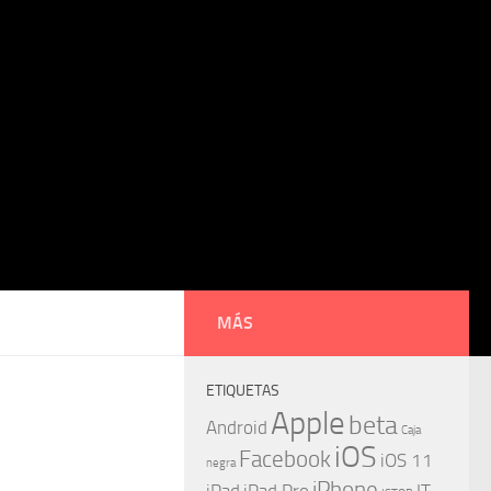
MÁS
ETIQUETAS
Apple
beta
Android
Caja
iOS
Facebook
iOS 11
negra
iPhone
iPad
iPad Pro
IT