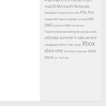
ISTQB
macOS
Microsoft
Nintendo
PS4 Pro
PlayStation
Project Scorpio
PS4
sale
rebajas
RED
reserva
resplado
running
SNES
snesmini
SNES mini
sonora
Telecomunicaciones
testing
técnicas de prueba
ultimate summer's sale
verano
Xbox
videogames
Willow
X-Men
Xavier
xbox one
xbox
Xbox One X
xboxonex
store
xox
YouTube