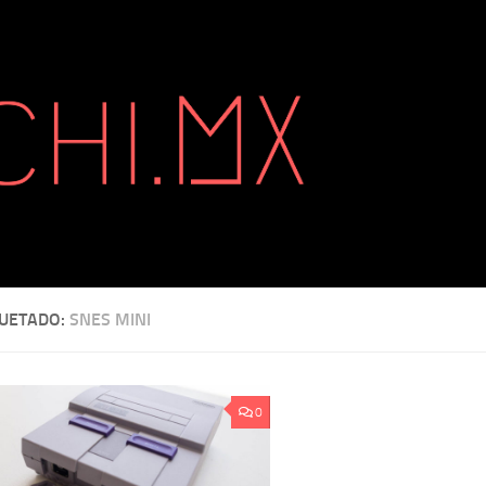
QUETADO:
SNES MINI
0