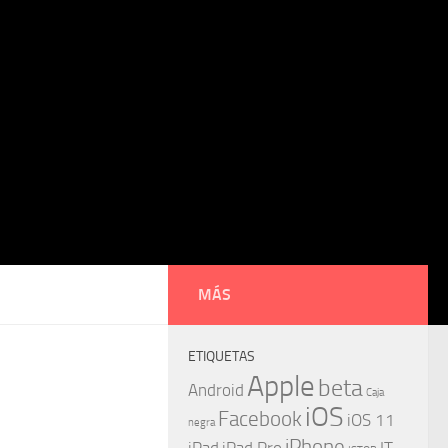
MÁS
ETIQUETAS
Apple
beta
Android
Caja
iOS
Facebook
iOS 11
negra
iPhone
iPad
iPad Pro
IT