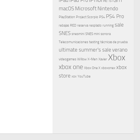
ISTQB
macOS
Microsoft
Nintendo
PS4 Pro
PlayStation
Project Scorpio
PS4
sale
rebajas
RED
reserva
resplado
running
SNES
snesmini
SNES mini
sonora
Telecomunicaciones
testing
técnicas de prueba
ultimate summer's sale
verano
Xbox
videogames
Willow
X-Men
Xavier
xbox one
xbox
Xbox One X
xboxonex
store
xox
YouTube