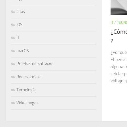
Citas
IT
/
TECN
iOS
¿Cómo
IT
?
macOS
¿Por que
El perca
Pruebas de Software
alguna be
celular 
Redes sociales
voltaje q
Tecnología
Videojuegos