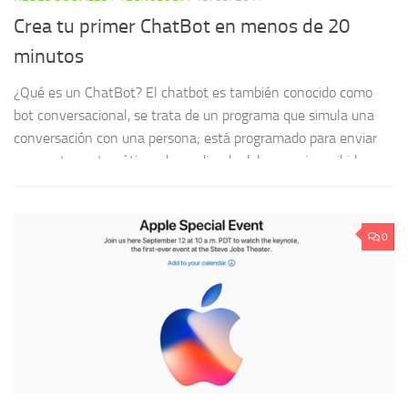
Crea tu primer ChatBot en menos de 20
i
minutos
iP
en
¿Qué es un ChatBot? El chatbot es también conocido como
de
co
bot conversacional, se trata de un programa que simula una
de
conversación con una persona; está programado para enviar
respuestas automáticas dependiendo del mensaje recibido....
0