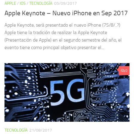
APPLE
/
IOS
/
TECNOLOGÍA
05/09/2017
Apple Keynote – Nuevo iPhone en Sep 2017
Apple Keynote, será presentado el nuevo iPhone (7S/8/..?)
Apple tiene la tradición de realizar la Apple Keynote
(Presentación de Apple) en el segundo semestre del año, el
evento tiene como principal objetivo presentar el...
0