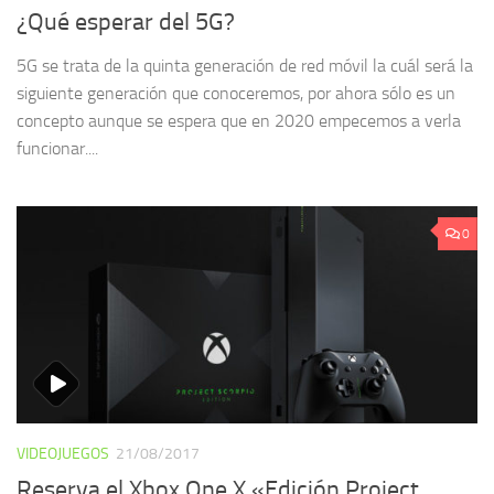
TECNOLOGÍA
21/08/2017
¿Qué esperar del 5G?
5G se trata de la quinta generación de red móvil la cuál será la
siguiente generación que conoceremos, por ahora sólo es un
concepto aunque se espera que en 2020 empecemos a verla
funcionar....
0
VIDEOJUEGOS
21/08/2017