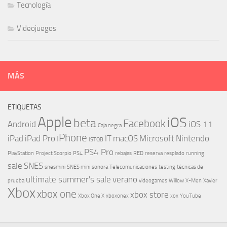
Tecnología
Videojuegos
MÁS
ETIQUETAS
Apple
iOS
beta
Facebook
Android
iOS 11
Caja negra
iPhone
iPad
iPad Pro
IT
macOS
Microsoft
Nintendo
ISTQB
PS4 Pro
PlayStation
Project Scorpio
PS4
rebajas
RED
reserva
resplado
running
sale
SNES
snesmini
SNES mini
sonora
Telecomunicaciones
testing
técnicas de
ultimate summer's sale
verano
prueba
videogames
Willow
X-Men
Xavier
Xbox
xbox one
xbox store
Xbox One X
xboxonex
xox
YouTube