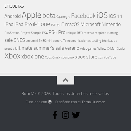
ETIQUETAS
Apple
iOS
beta
Facebook
Android
iOS 11
Caja negra
iPhone
iPad
iPad Pro
IT
macOS
Microsoft
Nintendo
ISTQB
PS4 Pro
PlayStation
Project Scorpio
PS4
rebajas
RED
reserva
resplado
running
sale
SNES
snesmini
SNES mini
sonora
Telecomunicaciones
testing
técnicas de
ultimate summer's sale
verano
prueba
videogames
Willow
X-Men
Xavier
Xbox
xbox one
xbox store
Xbox One X
xboxonex
xox
YouTube
Bichi.Mx © 2026. Todos los derechos reservados.
Funciona con
- Diseñado con el
Tema Hueman