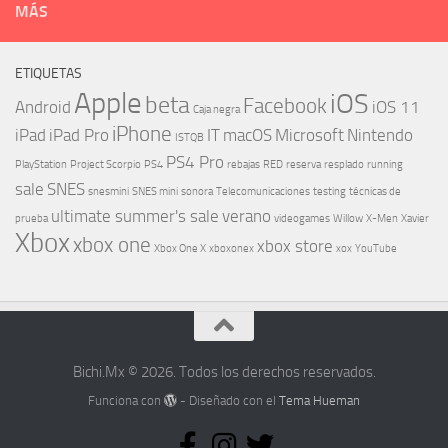
MÁS
ETIQUETAS
Apple
iOS
beta
Facebook
Android
iOS 11
Caja negra
iPhone
iPad
iPad Pro
IT
macOS
Microsoft
Nintendo
ISTQB
PS4 Pro
PlayStation
Project Scorpio
PS4
rebajas
RED
reserva
resplado
running
sale
SNES
snesmini
SNES mini
sonora
Telecomunicaciones
testing
técnicas de
ultimate summer's sale
verano
prueba
videogames
Willow
X-Men
Xavier
Xbox
xbox one
xbox store
Xbox One X
xboxonex
xox
YouTube
Bichi.Mx © 2026. Todos los derechos reservados.
Funciona con
- Diseñado con el
Tema Hueman