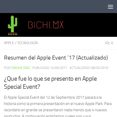
Saltar al contenido
APPLE
/
TECNOLOGÍA
0
Resumen del Apple Event ’17 (Actualizado)
POR
SINUHE DIAZ
· PUBLICADA
14/09/2017
· ACTUALIZADO
08/05/2019
¿Que fue lo que se presento en Apple
Special Event?
El Apple Special Event del 12 de Septiembre 2017 pasará a la
historia como la primera presentación en el nuevo Apple Park. Para
recordarlo en grande se presentaron nada menos que 4 nuevos
productos. A continuación enlistamos cuales son y sus