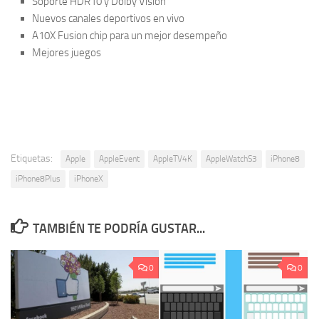
Soporte HDR10 y Dolby Vision
Nuevos canales deportivos en vivo
A10X Fusion chip para un mejor desempeño
Mejores juegos
Etiquetas:
Apple
AppleEvent
AppleTV4K
AppleWatchS3
iPhone8
iPhone8Plus
iPhoneX
TAMBIÉN TE PODRÍA GUSTAR...
0
0