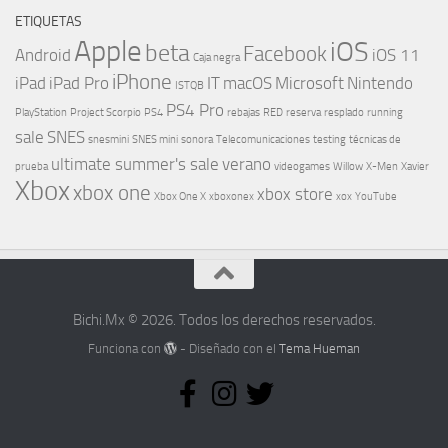
ETIQUETAS
Apple
iOS
beta
Facebook
Android
iOS 11
Caja negra
iPhone
iPad
iPad Pro
IT
macOS
Microsoft
Nintendo
ISTQB
PS4 Pro
PlayStation
Project Scorpio
PS4
rebajas
RED
reserva
resplado
running
sale
SNES
snesmini
SNES mini
sonora
Telecomunicaciones
testing
técnicas de
ultimate summer's sale
verano
prueba
videogames
Willow
X-Men
Xavier
Xbox
xbox one
xbox store
Xbox One X
xboxonex
xox
YouTube
Bichi.Mx © 2026. Todos los derechos reservados.
Funciona con
- Diseñado con el
Tema Hueman