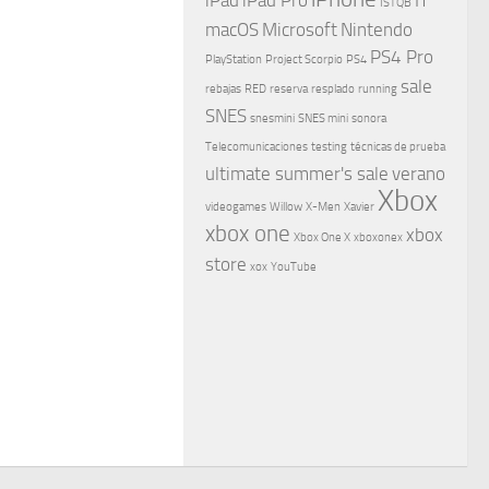
ISTQB
macOS
Microsoft
Nintendo
PS4 Pro
PlayStation
Project Scorpio
PS4
sale
rebajas
RED
reserva
resplado
running
SNES
snesmini
SNES mini
sonora
Telecomunicaciones
testing
técnicas de prueba
ultimate summer's sale
verano
Xbox
videogames
Willow
X-Men
Xavier
xbox one
xbox
Xbox One X
xboxonex
store
xox
YouTube