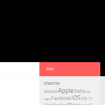
MÁS
ETIQUETAS
Apple
beta
Android
Caja
iOS
Facebook
iOS 11
negra
iPhone
iPad
iPad Pro
IT