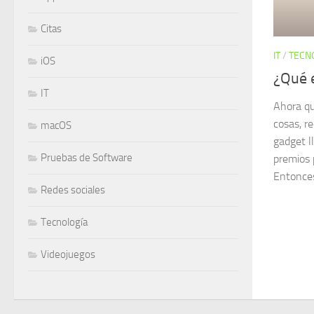
Citas
IT
/
TECN
iOS
¿Qué e
IT
Ahora qu
cosas, r
macOS
gadget l
Pruebas de Software
premios 
Entonces
Redes sociales
Tecnología
Videojuegos