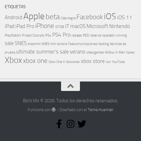
ETIQUETAS
Apple
iOS
beta
Facebook
Android
iOS 11
Caja negra
iPhone
iPad
iPad Pro
IT
macOS
Microsoft
Nintendo
ISTQB
PS4 Pro
PlayStation
Project Scorpio
PS4
rebajas
RED
reserva
resplado
running
sale
SNES
snesmini
SNES mini
sonora
Telecomunicaciones
testing
técnicas de
ultimate summer's sale
verano
prueba
videogames
Willow
X-Men
Xavier
Xbox
xbox one
xbox store
Xbox One X
xboxonex
xox
YouTube
Bichi.Mx © 2026. Todos los derechos reservados.
Funciona con
- Diseñado con el
Tema Hueman