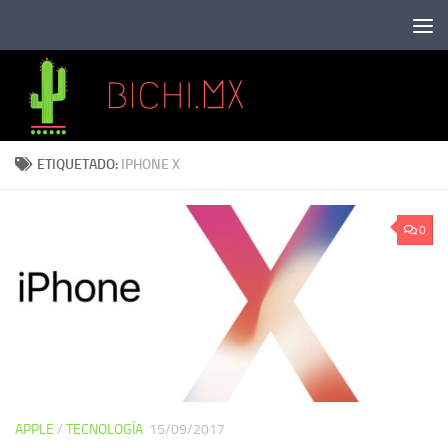
Saltar al contenido
ETIQUETADO:
IPHONE X
0
APPLE
/
TECNOLOGÍA
15/09/2017