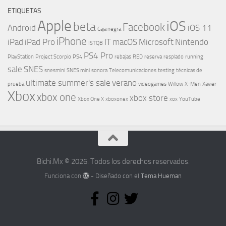
ETIQUETAS
Apple
iOS
beta
Facebook
Android
iOS 11
Caja negra
iPhone
iPad
iPad Pro
IT
macOS
Microsoft
Nintendo
ISTQB
PS4 Pro
PlayStation
Project Scorpio
PS4
rebajas
RED
reserva
resplado
running
sale
SNES
snesmini
SNES mini
sonora
Telecomunicaciones
testing
técnicas de
ultimate summer's sale
verano
prueba
videogames
Willow
X-Men
Xavier
Xbox
xbox one
xbox store
Xbox One X
xboxonex
xox
YouTube
Bichi.Mx © 2026. Todos los derechos reservados.
Funciona con
- Diseñado con el
Tema Hueman