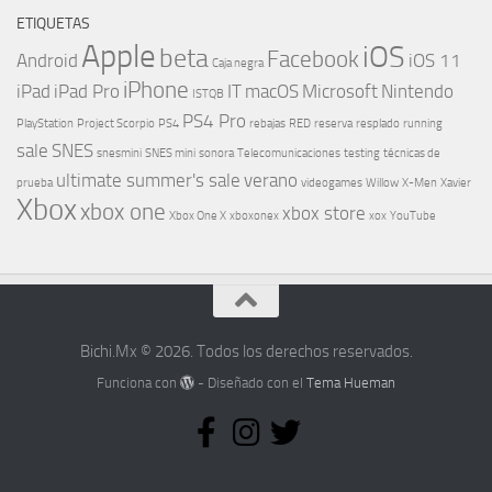
ETIQUETAS
Apple
iOS
beta
Facebook
Android
iOS 11
Caja negra
iPhone
iPad
iPad Pro
IT
macOS
Microsoft
Nintendo
ISTQB
PS4 Pro
PlayStation
Project Scorpio
PS4
rebajas
RED
reserva
resplado
running
sale
SNES
snesmini
SNES mini
sonora
Telecomunicaciones
testing
técnicas de
ultimate summer's sale
verano
prueba
videogames
Willow
X-Men
Xavier
Xbox
xbox one
xbox store
Xbox One X
xboxonex
xox
YouTube
Bichi.Mx © 2026. Todos los derechos reservados.
Funciona con
- Diseñado con el
Tema Hueman