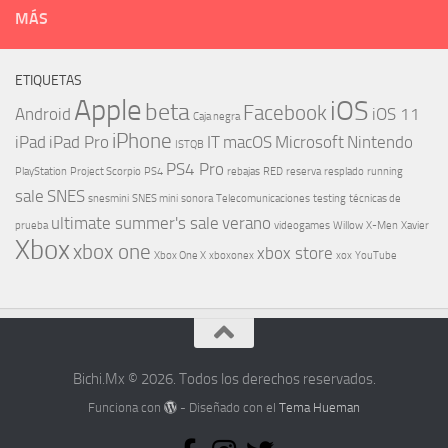
MÁS
ETIQUETAS
Apple
iOS
beta
Facebook
Android
iOS 11
Caja negra
iPhone
iPad
iPad Pro
IT
macOS
Microsoft
Nintendo
ISTQB
PS4 Pro
PlayStation
Project Scorpio
PS4
rebajas
RED
reserva
resplado
running
sale
SNES
snesmini
SNES mini
sonora
Telecomunicaciones
testing
técnicas de
ultimate summer's sale
verano
prueba
videogames
Willow
X-Men
Xavier
Xbox
xbox one
xbox store
Xbox One X
xboxonex
xox
YouTube
Bichi.Mx © 2026. Todos los derechos reservados.
Funciona con
- Diseñado con el
Tema Hueman