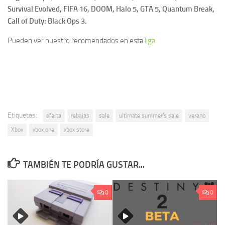
Survival Evolved, FIFA 16, DOOM, Halo 5, GTA 5, Quantum Break,
Call of Duty: Black Ops 3.
Pueden ver nuestro recomendados en esta
liga
.
Etiquetas:
oferta
rebajas
sale
ultimate summer's sale
verano
Xbox
xbox one
xbox store
TAMBIÉN TE PODRÍA GUSTAR...
0
0