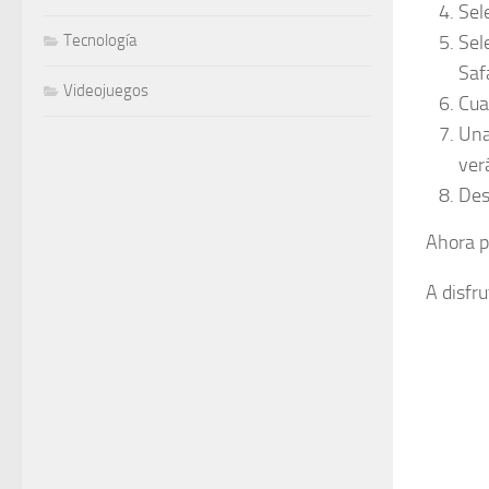
Sel
Sel
Tecnología
Safa
Videojuegos
Cua
Una
ver
Des
Ahora p
A disfrut