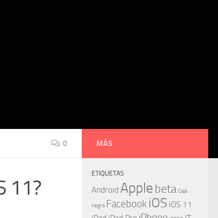
0
MÁS
ETIQUETAS
OS 11?
Apple
beta
Android
Caja
iOS
Facebook
iOS 11
negra
iPhone
iPad
iPad Pro
IT