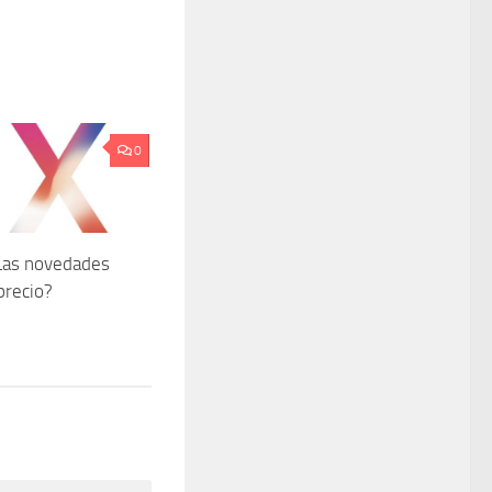
0
Las novedades
precio?