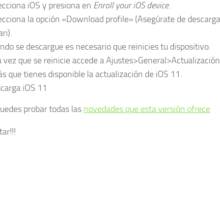
ecciona iOS y presiona en
Enroll your iOS device
.
ecciona la opción «Download profile» (Asegúrate de descargar 
ri).
ndo se descargue es necesario que reinicies tu dispositivo.
 vez que se reinicie accede a Ajustes>General>Actualizació
ás que tienes disponible la actualización de iOS 11.
carga iOS 11
uedes probar todas las
novedades que esta versión ofrece
ar!!!