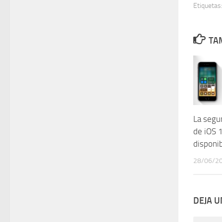
Etiquetas
TAM
La segu
de iOS 
disponi
28/06/2
DEJA 