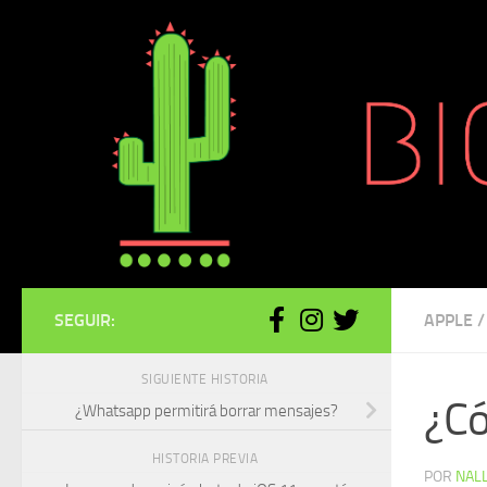
Saltar al contenido
SEGUIR:
APPLE
/
SIGUIENTE HISTORIA
¿Có
¿Whatsapp permitirá borrar mensajes?
HISTORIA PREVIA
POR
NAL