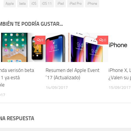
:
Apple
beta
iOS
iOS 11
iPad
iPad Pro
iPhone
BIÉN TE PODRÍA GUSTAR...
0
0
nda verisón beta
Resumen del Apple Event
iPhone X, 
11 ya está
’17 (Actualizado)
¿Valen su 
ble
14/09/2017
15/09/2017
017
UNA RESPUESTA