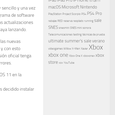
ISTQB
macOS
Microsoft
Nintendo
 sencillo y una vez
PS4 Pro
ograma de software
PlayStation
Project Scorpio
PS4
sale
rebajas
RED
reserva
resplado
running
las actualizaciones
SNES
snesmini
SNES mini
sonora
vaya lanzando.
Telecomunicaciones
testing
técnicas de prueba
ultimate summer's sale
verano
 las nuevas
Xbox
s y con esto
videogames
Willow
X-Men
Xavier
xbox one
xbox
sión oficial tenga
Xbox One X
xboxonex
store
rores.
xox
YouTube
iOS 11 en la
 decidido instalar