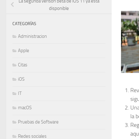
La segunda verisón beta de iOS 11 ya está
disponible
CATEGORÍAS
Administracion
Apple
Citas
iOS
Rev
IT
sig
Una
macOS
la 
Pruebas de Software
Reg
aqu
Redes sociales